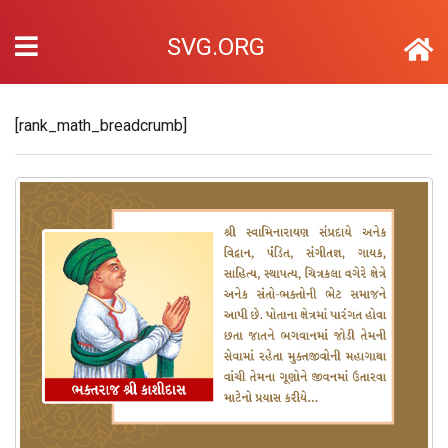
SVG.ORG
[rank_math_breadcrumb]