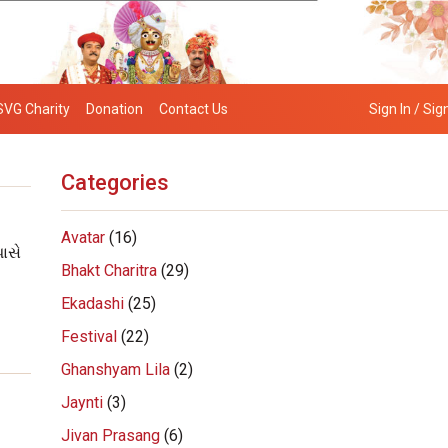
SVG Charity
Donation
Contact Us
Sign In / Sig
Categories
Avatar
(16)
ાસે
Bhakt Charitra
(29)
Ekadashi
(25)
Festival
(22)
Ghanshyam Lila
(2)
Jaynti
(3)
Jivan Prasang
(6)