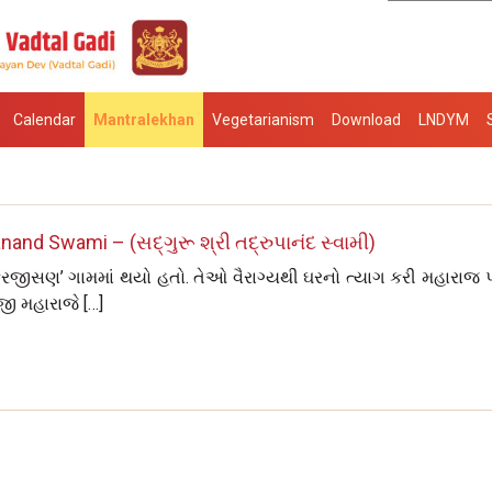
Calendar
Mantralekhan
Vegetarianism
Download
LNDYM
nd Swami – (સદ્‌ગુરૂ શ્રી તદ્રુપાનંદ સ્વામી)
‘કરજીસણ’ ગામમાં થયો હતો. તેઓ વૈરાગ્યથી ઘરનો ત્યાગ કરી મહારાજ પ
જી મહારાજે […]