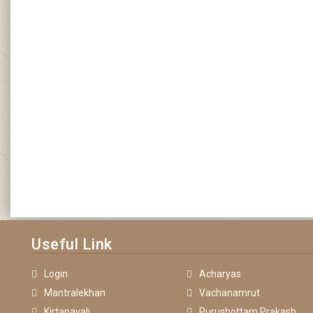
Useful Link
Login
Acharyas
Mantralekhan
Vachanamrut
Kirtanavali
Purushottam Prakash