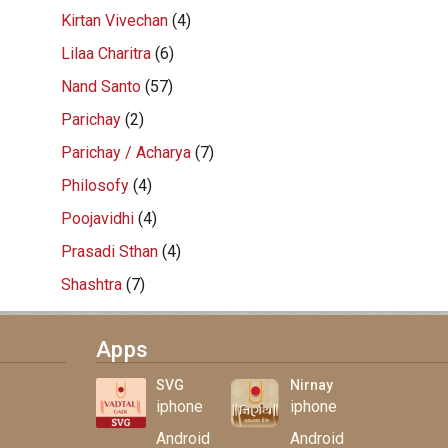
Kirtan Vivechan
(4)
Lilaa Charitra
(6)
Nand Santo
(57)
Parichay
(2)
Parichay / Acharya
(7)
Philosofy
(4)
Poojavidhi
(4)
Prasadi Sthan
(4)
Shashtra
(7)
Apps
SVG
Nirnay
iphone
iphone
Android
Android