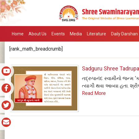
Home
About Us
Events
Media
Literature
Daily Darshan
[rank_math_breadcrumb]
Sadguru Shree Tadrupana
તદ્રુપાનંદ સ્વામીનો જન્મ 
ત્યાગી થવા આવ્યા હતા. શ્રી
Read More