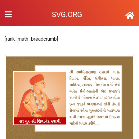
SVG.ORG
[rank_math_breadcrumb]