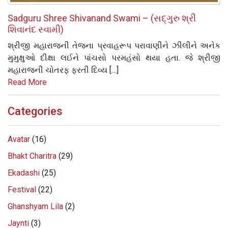
Sadguru Shree Shivanand Swami – (સદ્‌ગુરુ શ્રી
શિવાનંદ સ્વામી)
શ્રીજી મહારાજની તેજના પ્રવાહરૂપ પરાવાણીને ઝીલીને અનેક
મુમુક્ષુઓ દીક્ષા લઈને પાંચસો પરમહંસો થયા હતા. જે શ્રીજી
મહારાજની ચોતરફ ફરતી દિવ્ય […]
Read More
Categories
Avatar
(16)
Bhakt Charitra
(29)
Ekadashi
(25)
Festival
(22)
Ghanshyam Lila
(2)
Jaynti
(3)