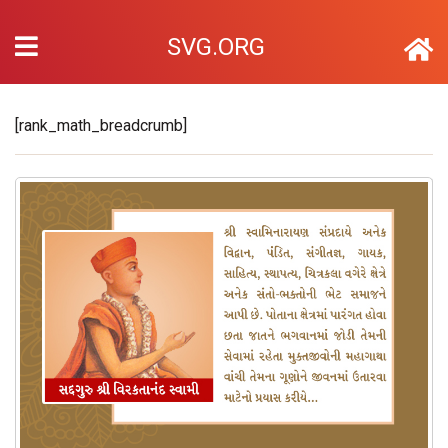
SVG.ORG
[rank_math_breadcrumb]