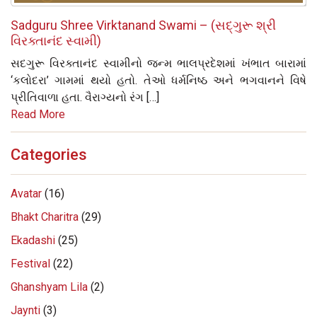
Sadguru Shree Virktanand Swami – (સદ્‌ગુરૂ શ્રી
વિરક્તાનંદ સ્વામી)
સદગુરૂ વિરક્તાનંદ સ્વામીનો જન્મ ભાલપ્રદેશમાં ખંભાત બારામાં
‘કલોદરા’ ગામમાં થયો હતો. તેઓ ધર્મનિષ્ઠ અને ભગવાનને વિષે
પ્રીતિવાળા હતા. વૈરાગ્યનો રંગ […]
Read More
Categories
Avatar
(16)
Bhakt Charitra
(29)
Ekadashi
(25)
Festival
(22)
Ghanshyam Lila
(2)
Jaynti
(3)