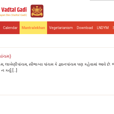
Calendar
Mantralekhan
Vegetarianism
Download
LNDYM
પાંચમ)
, લાખેણીપાંચમ, સૌભાગ્ય પાંચમ કે જ્ઞાનપાંચમ પણ કહેવામાં આવે છે. જ
 કર્યું […]