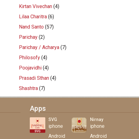
Kirtan Vivechan
(4)
Lilaa Charitra
(6)
Nand Santo
(57)
Parichay
(2)
Parichay / Acharya
(7)
Philosofy
(4)
Poojavidhi
(4)
Prasadi Sthan
(4)
Shashtra
(7)
Apps
SVG
Nirnay
iphone
iphone
Android
Android