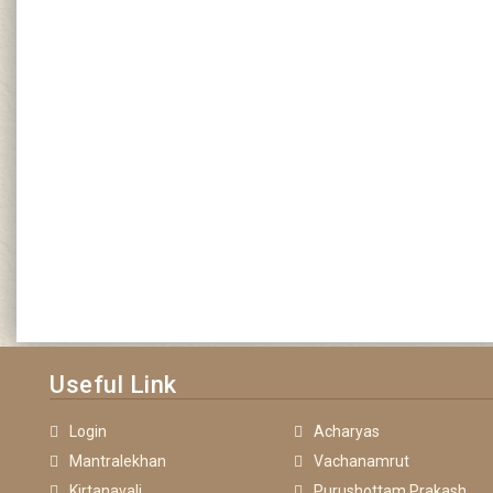
Useful Link
Login
Acharyas
Mantralekhan
Vachanamrut
Kirtanavali
Purushottam Prakash