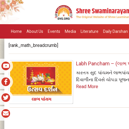
Home
About Us
Events
Media
Literature
Daily Darshan
[rank_math_breadcrumb]
Labh Pancham – (લાભ 
કારતક સુદ પાંચમને લાભપાંચમ
દિવાળીના દિવસે ચોપડા પૂજન ન
Read More