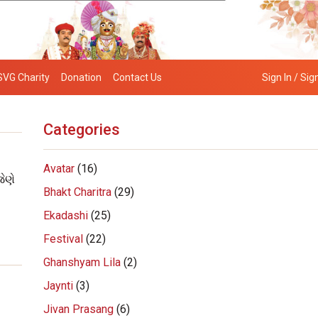
SVG Charity
Donation
Contact Us
Sign In / Sig
Categories
Avatar
(16)
ેણે
Bhakt Charitra
(29)
Ekadashi
(25)
Festival
(22)
Ghanshyam Lila
(2)
Jaynti
(3)
Jivan Prasang
(6)