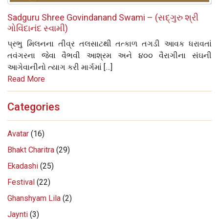
Sadguru Shree Govindanand Swami – (સદ્‌ગુરુ શ્રી
ગોવિંદાનંદ સ્વામી)
પ્રભુ મિલનના તીવ્ર તલસાટથી તત્કાળ તગડી આવક ધરાવતાં
તવંગરના જેવા વૈભવી આશ્રમ અને ૪૦૦ વૈરાગીના સંઘની
આગેવાનીનો ત્યાગ કરી માર્ગમાં […]
Read More
Categories
Avatar
(16)
Bhakt Charitra
(29)
Ekadashi
(25)
Festival
(22)
Ghanshyam Lila
(2)
Jaynti
(3)