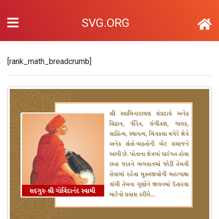
SVG.ORG
[rank_math_breadcrumb]