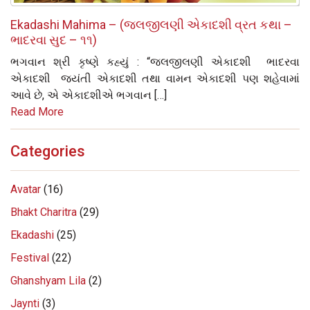
Ekadashi Mahima – (જલજીલણી એકાદશી વ્રત કથા –
ભાદરવા સુદ – ૧૧)
ભગવાન શ્રી કૃષ્‍ણે કહ્યું : “જલજીલણી એકાદશી ભાદરવા
એકાદશી જયંતી એકાદશી તથા વામન એકાદશી પણ શહેવામાં
આવે છે, એ એકાદશીએ ભગવાન […]
Read More
Categories
Avatar
(16)
Bhakt Charitra
(29)
Ekadashi
(25)
Festival
(22)
Ghanshyam Lila
(2)
Jaynti
(3)