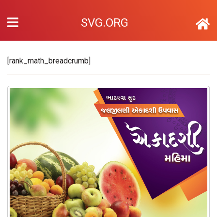
SVG.ORG
[rank_math_breadcrumb]