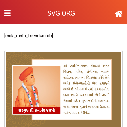
SVG.ORG
[rank_math_breadcrumb]