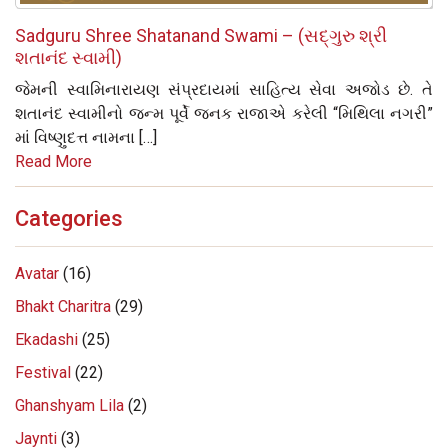
Sadguru Shree Shatanand Swami – (સદ્‌ગુરુ શ્રી
શતાનંદ સ્વામી)
જેમની સ્વામિનારાયણ સંપ્રદાયમાં સાહિત્ય સેવા અજોડ છે. તે
શતાનંદ સ્વામીનો જન્મ પૂર્વે જનક રાજાએ કરેલી “મિથિલા નગરી”
માં વિષ્ણુદત્ત નામના […]
Read More
Categories
Avatar
(16)
Bhakt Charitra
(29)
Ekadashi
(25)
Festival
(22)
Ghanshyam Lila
(2)
Jaynti
(3)