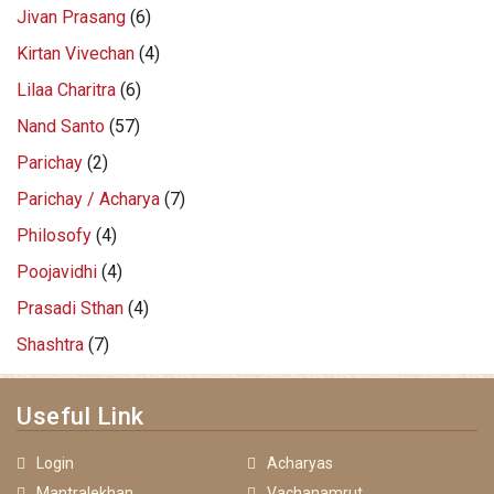
Jivan Prasang
(6)
Kirtan Vivechan
(4)
Lilaa Charitra
(6)
Nand Santo
(57)
Parichay
(2)
Parichay / Acharya
(7)
Philosofy
(4)
Poojavidhi
(4)
Prasadi Sthan
(4)
Shashtra
(7)
Useful Link
Login
Acharyas
Mantralekhan
Vachanamrut