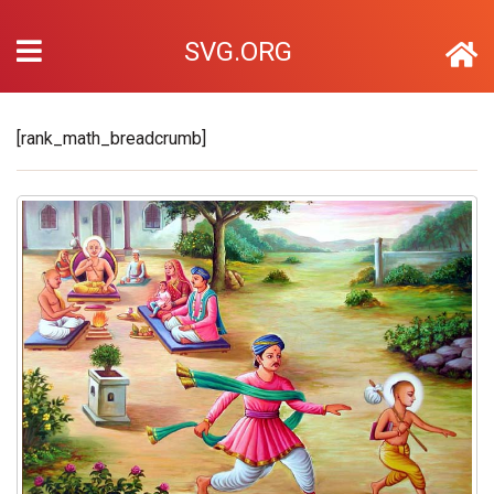
SVG.ORG
[rank_math_breadcrumb]