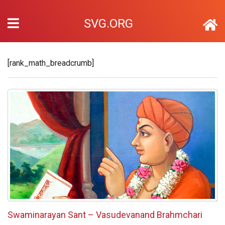
SVG.ORG
[rank_math_breadcrumb]
Swaminarayan Sant – Vasudevanand Brahmchari