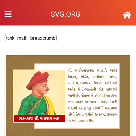
SVG.ORG
[rank_math_breadcrumb]