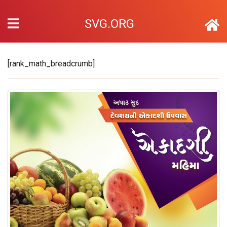
SVG.ORG
[rank_math_breadcrumb]