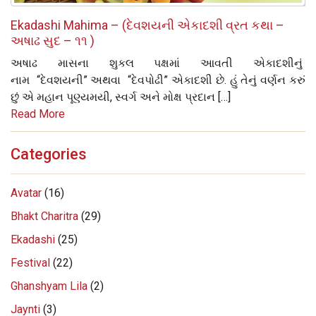
Ekadashi Mahima – (દેવશયની એકાદશી વ્રત કથા –
અષાઢ સુદ – ૧૧ )
અષાઢ માસના શુકલ પક્ષમાં આવતી એકાદશીનું
નામ “દેવશયની” અથવા “દેવપોઢી” એકાદશી છે. હું તેનું વર્ણન કરું
છું એ મહાન પૂણ્યમયી, સ્‍વર્ગ અને મોક્ષ પ્રદાન […]
Read More
Categories
Avatar
(16)
Bhakt Charitra
(29)
Ekadashi
(25)
Festival
(22)
Ghanshyam Lila
(2)
Jaynti
(3)