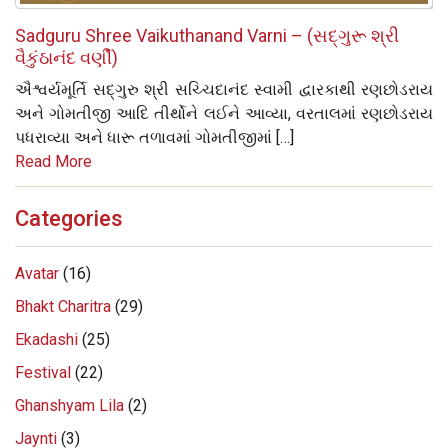
Sadguru Shree Vaikuthanand Varni – (સદ્‌ગુરૂ શ્રી
વૈકુંઠાનંદ વર્ણી)
ઐશ્વર્યમૂર્તિ સદ્‌ગુરુ શ્રી સચ્ચિદાનંદ સ્વામી દ્વારકાથી રણછોડરાય
અને ગોમતીજી આદિ તીર્થોને લઈને આવ્યા, વરતાલમાં રણછોડરાય
પધરાવ્યા અને ધારૂ તળાવમાં ગોમતીજીમાં […]
Read More
Categories
Avatar
(16)
Bhakt Charitra
(29)
Ekadashi
(25)
Festival
(22)
Ghanshyam Lila
(2)
Jaynti
(3)