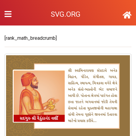
SVG.ORG
[rank_math_breadcrumb]