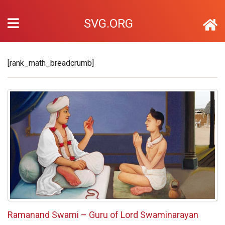
SVG.ORG
[rank_math_breadcrumb]
Ramanand Swami – Guru of Lord Swaminarayan