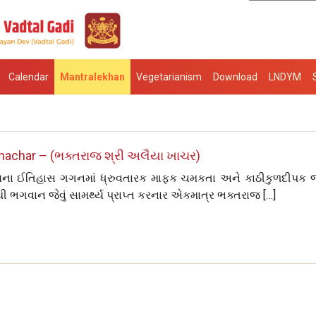
Calendar
Mantralekhan
Vegetarianism
Download
LNDYM
Khachar – (ભક્તરાજ શ્રી અલૈયા ખાચર)
દાયના ઈતિહાસ ગગનમાં ધ્રુવતારક માફક ચમકતા અને કાઠીકુળદીપક જ
ી ભગવાન જેવું સામર્થ્ય પ્રાપ્ત કરનાર એકમાત્ર ભક્તરાજ […]