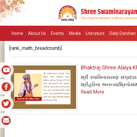
Home
About Us
Events
Media
Literature
Daily Darshan
[rank_math_breadcrumb]
Bhaktraj Shree Alaiya 
શ્રી સ્વામિનારાયણ સંપ્ર
શ્રીહરિના અનન્યાશ્રિતોમાંથ
Read More