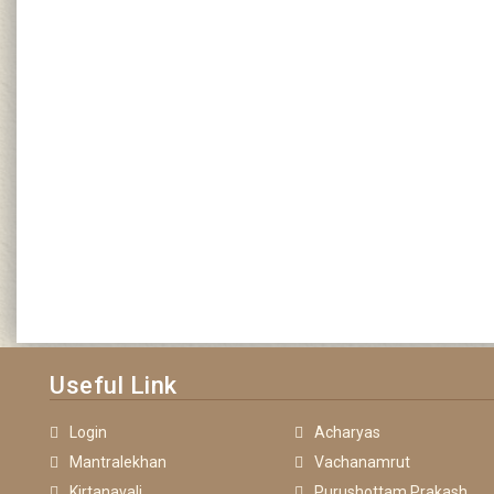
Useful Link
Login
Acharyas
Mantralekhan
Vachanamrut
Kirtanavali
Purushottam Prakash