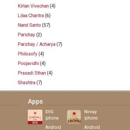
Kirtan Vivechan
(4)
Lilaa Charitra
(6)
Nand Santo
(57)
Parichay
(2)
Parichay / Acharya
(7)
Philosofy
(4)
Poojavidhi
(4)
Prasadi Sthan
(4)
Shashtra
(7)
Apps
SVG
Nirnay
iphone
iphone
Android
Android