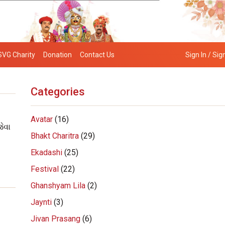
SVG Charity
Donation
Contact Us
Sign In / Sig
Categories
Avatar
(16)
ેવા
Bhakt Charitra
(29)
Ekadashi
(25)
Festival
(22)
Ghanshyam Lila
(2)
Jaynti
(3)
Jivan Prasang
(6)