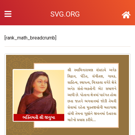
SVG.ORG
[rank_math_breadcrumb]