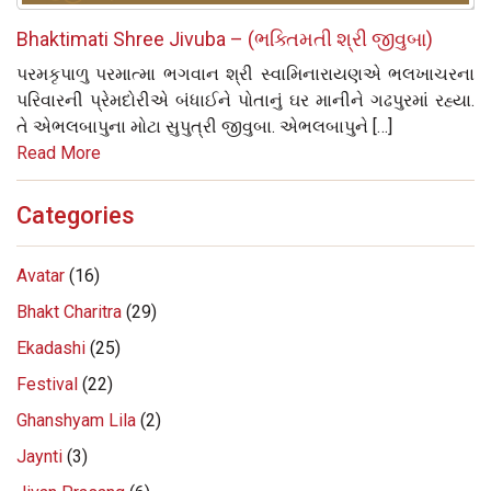
Bhaktimati Shree Jivuba – (ભક્તિમતી શ્રી જીવુબા)
પરમકૃપાળુ પરમાત્મા ભગવાન શ્રી સ્વામિનારાયણએ ભલખાચરના
પરિવારની પ્રેમદોરીએ બંધાઈને પોતાનું ઘર માનીને ગઢપુરમાં રહ્યા.
તે એભલબાપુના મોટા સુપુત્રી જીવુબા. એભલબાપુને […]
Read More
Categories
Avatar
(16)
Bhakt Charitra
(29)
Ekadashi
(25)
Festival
(22)
Ghanshyam Lila
(2)
Jaynti
(3)