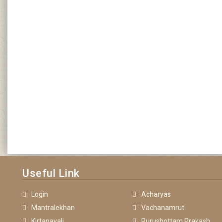
Useful Link
Login
Acharyas
Mantralekhan
Vachanamrut
Kirtanavali
Purushottam Prakash