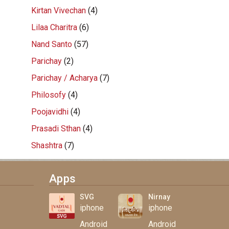
Kirtan Vivechan
(4)
Lilaa Charitra
(6)
Nand Santo
(57)
Parichay
(2)
Parichay / Acharya
(7)
Philosofy
(4)
Poojavidhi
(4)
Prasadi Sthan
(4)
Shashtra
(7)
Apps
SVG
Nirnay
iphone
iphone
Android
Android