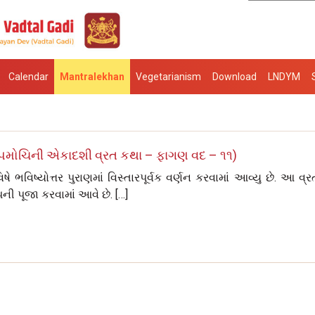
Calendar
Mantralekhan
Vegetarianism
Download
LNDYM
પમોચિની એકાદશી વ્રત કથા – ફાગણ વદ – ૧૧)
ભવિષ્યોત્તર પુરાણમાં વિસ્તારપૂર્વક વર્ણન કરવામાં આવ્યુ છે. આ વ્રત
ની પૂજા કરવામાં આવે છે. […]