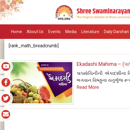
Home
About Us
Events
Media
Literature
Daily Darshan
[rank_math_breadcrumb]
Ekadashi Mahima – (પા
પાપમોચિનીની એકાદશીના વિષે 
ભગવાન વિષ્ણુના ચતુર્ભુજ રૂપ
Read More