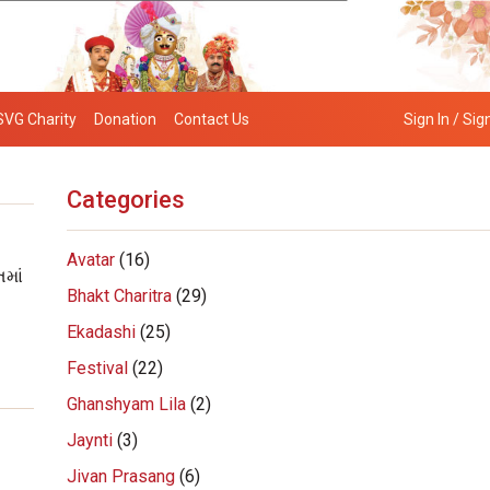
SVG Charity
Donation
Contact Us
Sign In / Sig
Categories
Avatar
(16)
માં
Bhakt Charitra
(29)
Ekadashi
(25)
Festival
(22)
Ghanshyam Lila
(2)
Jaynti
(3)
Jivan Prasang
(6)