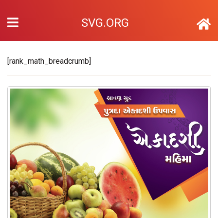
SVG.ORG
[rank_math_breadcrumb]