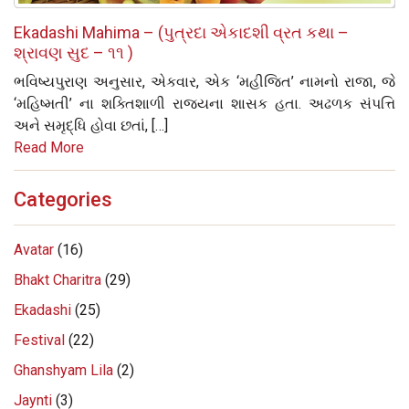
Ekadashi Mahima – (પુત્રદા એકાદશી વ્રત કથા –
શ્રાવણ સુદ – ૧૧ )
ભવિષ્યપુરાણ અનુસાર, એકવાર, એક ‘મહીજિત’ નામનો રાજા, જે
‘મહિષ્મતી’ ના શક્તિશાળી રાજ્યના શાસક હતા. અઢળક સંપત્તિ
અને સમૃદ્ધિ હોવા છતાં, […]
Read More
Categories
Avatar
(16)
Bhakt Charitra
(29)
Ekadashi
(25)
Festival
(22)
Ghanshyam Lila
(2)
Jaynti
(3)