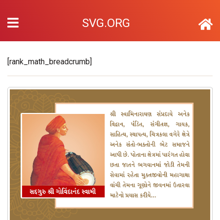
SVG.ORG
[rank_math_breadcrumb]