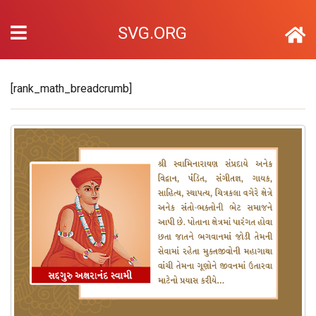
SVG.ORG
[rank_math_breadcrumb]