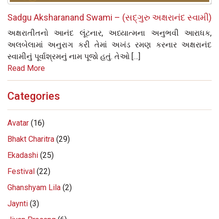
Sadgu Aksharanand Swami – (સદ્‌ગુરુ અક્ષરાનંદ સ્વામી)
અક્ષરાતીતનો આનંદ લૂંટનાર, અધ્યાત્મના અનુભવી આરાધક,
અલબેલામાં અનુરાગ કરી તેમાં અખંડ રમણ કરનાર અક્ષરાનંદ
સ્વામીનું પૂર્વાશ્રમનું નામ પૂજો હતું. તેઓ […]
Read More
Categories
Avatar
(16)
Bhakt Charitra
(29)
Ekadashi
(25)
Festival
(22)
Ghanshyam Lila
(2)
Jaynti
(3)