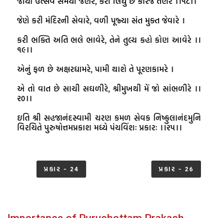
જોયા ઉત્સવ સમૈયા જેણેરે, કરી લિધું છે કારજ તેણેરે ।।૧૮।।

જેણે કરી મંદિરની સેવારે, વળી પૂજ્યા સંત મુક્ત જેવારે ।

કરી ભક્તિ અતિ ભલે ભાવેરે, તેને તુલ્ય કહો કોણ આવેરે ।।
૧૯।।

એનું ફળ છે અક્ષરધામરે, પામી થાશે તે પૂરણકામરે ।

એ તો વાત છે સાચી સઘળીરે, શ્રીમુખથી મેં જો સાંભળીરે ।।
૨૦।।

ઇતિ શ્રી સહજાનંદસ્વામી ચરણ કમળ સેવક નિષ્કુલાનંદમુનિ 
વિરચિતે પુરુષોત્તમપ્રકાશ મધ્યે પંચવિંશઃ પ્રકારઃ ।।૨૫।।
પ્રકાર - 24
પ્રકાર - 26