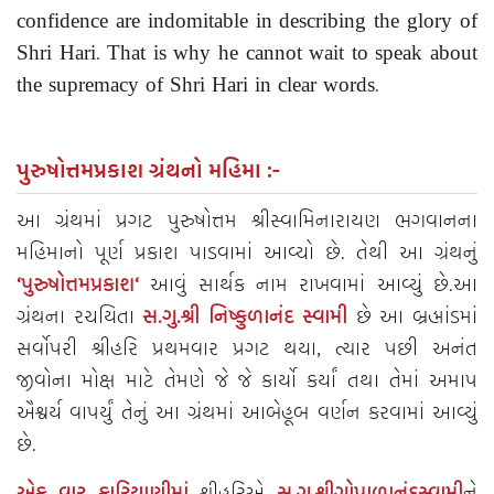
confidence are indomitable in describing the glory of
Shri Hari. That is why he cannot wait to speak about
the supremacy of Shri Hari in clear words.
પુરુષોત્તમપ્રકાશ ગ્રંથનો મહિમા :-
આ ગ્રંથમાં પ્રગટ પુરુષોત્તમ શ્રીસ્વામિનારાયણ ભગવાનના
મહિમાનો પૂર્ણ પ્રકાશ પાડવામાં આવ્યો છે. તેથી આ ગ્રંથનું
‘પુરુષોત્તમપ્રકાશ
‘
આવું સાર્થક નામ રાખવામાં આવ્યું છે.આ
ગ્રંથના રચયિતા
સ.ગુ.શ્રી નિષ્કુળાનંદ સ્વામી
છે આ બ્રહ્માંડમાં
સર્વોપરી શ્રીહરિ પ્રથમવાર પ્રગટ થયા, ત્યાર પછી અનંત
જીવોના મોક્ષ માટે તેમણે જે જે કાર્યો કર્યાં તથા તેમાં અમાપ
ઐશ્વર્ય વાપર્યું તેનું આ ગ્રંથમાં આબેહૂબ વર્ણન કરવામાં આવ્યું
છે.
એક વાર કારિયાણીમાં
શ્રીહરિએ
સ.ગુ.શ્રીગોપાળાનંદસ્વામી
ને