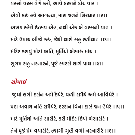
વરસો વરસ વેગે કરી, આવે દરશને દોય વાર ।

એવી કરું હવે આગન્યા, મારા જનને નિરધાર ।।૨।।

અખંડ રહેશે ઉત્સવ એહ, નથી એક બે વરસની વાત ।

માટે ઉપાય બીજો કરું, જેથી થાશે સહુ રળીયાત ।।૩।।

મંદિર કરાવું મોટાં અતિ, મૂર્તિયો બેસારું માંય ।

સુગમ સહુ નરનારને, પૂજે સ્પરશે લાગે પાય ।।૪।।
ચોપાઈ
 જીયાં લગી દર્શન અમે દૈયેરે, વળી સમૈયે અમે આવિયેરે ।

પણ અવાય નહિ સમૈયેરે, દરશન વિના દાઝે જન હૈયેરે ।।૫।।

માટે મૂર્તિયો અતિ સારીરે, કરી મંદિર દિયો બેસારીરે ।

તેને પૂજે પ્રેમ વધારીરે, ત્યાગી ગૃહી વળી નરનારીરે ।।૬।।
