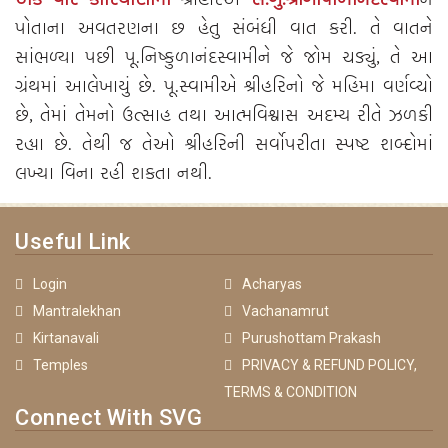
પોતાના અવતરણના છ હેતુ સંબંધી વાત કરી. તે વાતને
સાંભળ્યા પછી પૂ.નિષ્કુળાનંદસ્વામીને જે જોમ ચડ્યું, તે આ
ગ્રંથમાં આલેખાયું છે. પૂ.સ્વામીએ શ્રીહરિનો જે મહિમા વર્ણવ્યો
છે, તેમાં તેમનો ઉત્સાહ તથા આત્મવિશ્વાસ અદમ્ય રીતે ઝળકી
રહ્યા છે. તેથી જ તેઓ શ્રીહરિની સર્વોપરીતા સ્પષ્ટ શબ્દોમાં
લખ્યા વિના રહી શકતા નથી.
Useful Link
Login
Acharyas
Mantralekhan
Vachanamrut
Kirtanavali
Purushottam Prakash
Temples
PRIVACY & REFUND POLICY,
TERMS & CONDITION
Connect With SVG