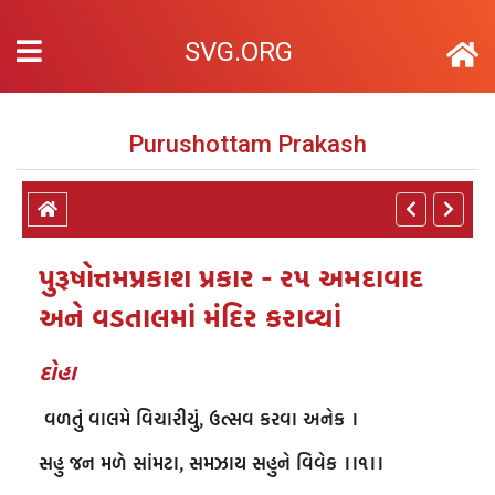
SVG.ORG
Purushottam Prakash
પુરૂષોત્તમપ્રકાશ પ્રકાર - ર૫ અમદાવાદ
અને વડતાલમાં મંદિર કરાવ્યાં
દોહા
 વળતું વાલમે વિચારીયું, ઉત્સવ કરવા અનેક ।

સહુ જન મળે સાંમટા, સમઝાય સહુને વિવેક ।।૧।।
