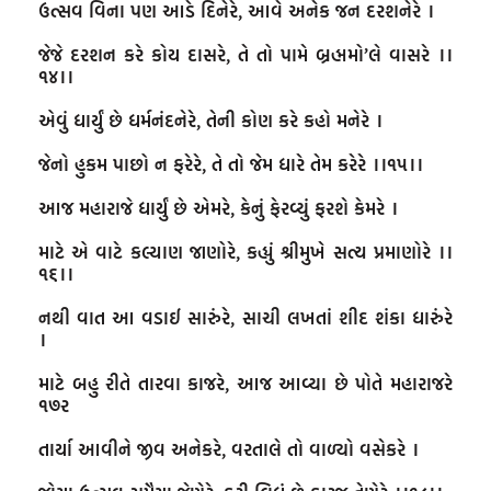
ઉત્સવ વિના પણ આડે દિનેરે, આવે અનેક જન દરશનેરે ।

જેજે દરશન કરે કોય દાસરે, તે તો પામે બ્રહ્મમો’લે વાસરે ।।
૧૪।।

એવું ધાર્યું છે ધર્મનંદનેરે, તેની કોણ કરે કહો મનેરે ।

જેનો હુકમ પાછો ન ફરેરે, તે તો જેમ ધારે તેમ કરેરે ।।૧૫।।

આજ મહારાજે ધાર્યું છે એમરે, કેનું ફેરવ્યું ફરશે કેમરે ।

માટે એ વાટે કલ્યાણ જાણોરે, કહ્યું શ્રીમુખે સત્ય પ્રમાણોરે ।।
૧૬।।

નથી વાત આ વડાઈ સારુંરે, સાચી લખતાં શીદ શંકા ધારુંરે 
।

માટે બહુ રીતે તારવા કાજરે, આજ આવ્યા છે પોતે મહારાજરે 
૧૭ર

તાર્યા આવીને જીવ અનેકરે, વરતાલે તો વાળ્યો વસેકરે ।
