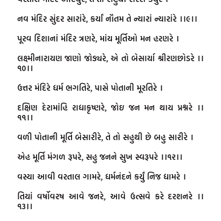
નવ મંદિર સુંદર સારાંરે, કર્યાં નૌતમ તે ન્યારાં ન્યારાંરે ।।૯।।

પૂરવ દિશાનાં મંદિર ત્રણરે, માંય મૂર્તિઓ મન હરણરે ।

લક્ષ્મીનારાયણ જાણો જોડ્યરે, એ તો બેસાર્યા શ્રીરણછોડરે ।।
૧૦।।

ઉત્તર મંદિરે ધર્મ ભગતિરે, પાસે પોતાની મૂરતિરે ।

દક્ષિણ દેરામાંહિ રાધાકૃષ્ણરે, જોઇ જન મન થાય પ્રશ્નરે ।।
૧૧।।

વળી પોતાની મૂર્તિ બેસારીરે, તે તો સહુથી છે બહુ સારીરે ।

એહ મૂર્તિ મંગળ રૂપરે, સહુ જનને સુખ સ્વરૂપરે ।।૧૨।।

વસ્યા આવી વરતાલ ગામરે, ધર્મનંદને કર્યું નિજ ધામરે ।

તિયાં વર્ષોવરષ આવે જનરે, આવે ઉત્સવે કરે દરશનરે ।।
૧૩।।
