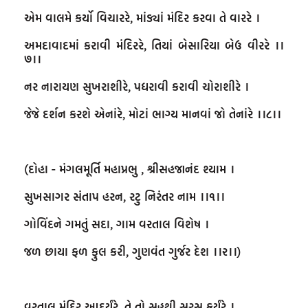
એમ વાલમે કર્યો વિચારરે, માંડ્યાં મંદિર કરવા તે વારરે ।

અમદાવાદમાં કરાવી મંદિરરે, તિયાં બેસારિયા બેઉ વીરરે ।।
૭।।

નર નારાયણ સુખરાશીરે, પધરાવી કરાવી ચોરાશીરે ।

જેજે દર્શન કરશે એનાંરે, મોટાં ભાગ્ય માનવાં જો તેનાંરે ।।૮।।

(દોહા - મંગલમૂર્તિ મહાપ્રભુ , શ્રીસહજાનંદ શ્યામ ।

સુખસાગર સંતાપ હરન, રટુ નિરંતર નામ ।।૧।।

ગોવિંદને ગમતું સદા, ગામ વરતાલ વિશેષ ।

જળ છાયા ફળ ફુલ કરી, ગુણવંત ગુર્જર દેશ ।।૨।।)

વરતાલ મંદિર આદર્યુંરે, તે તો સહુથી સરસ કર્યુંરે ।
