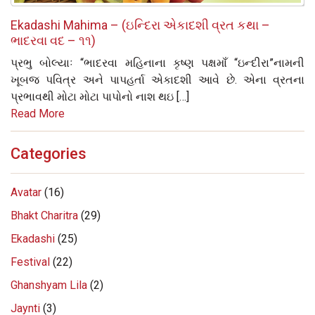
Ekadashi Mahima – (ઇન્દિરા એકાદશી વ્રત કથા –
ભાદરવા વદ – ૧૧)
પ્રભુ બોલ્‍યાઃ “ભાદરવા મહિનાના કૃષ્‍ણ પક્ષમાઁ “ઇન્‍દીરા”નામની
ખૂબજ પવિત્ર અને પાપહર્તા એકાદશી આવે છે. એના વ્રતના
પ્રભાવથી મોટા મોટા પાપોનો નાશ થઇ […]
Read More
Categories
Avatar
(16)
Bhakt Charitra
(29)
Ekadashi
(25)
Festival
(22)
Ghanshyam Lila
(2)
Jaynti
(3)