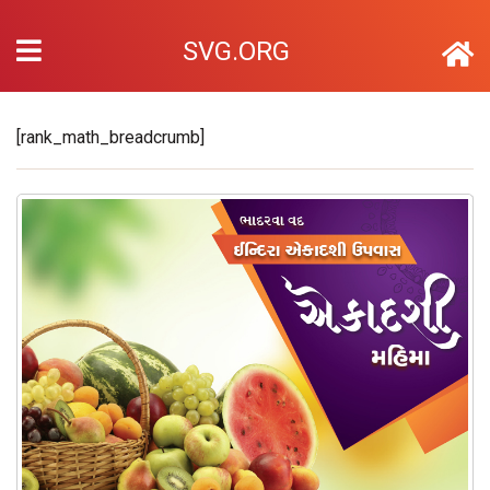
SVG.ORG
[rank_math_breadcrumb]