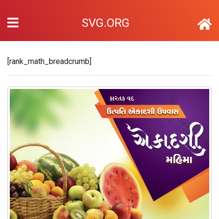
SVG.ORG
[rank_math_breadcrumb]