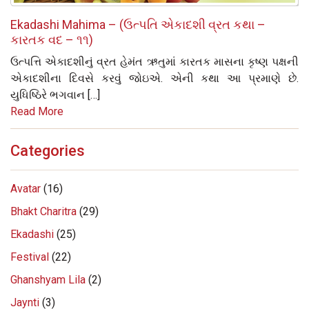
Ekadashi Mahima – (ઉત્પતિ એકાદશી વ્રત કથા –
કારતક વદ – ૧૧)
ઉત્‍પત્તિ એકાદશીનું વ્રત હેમંત ઋતુમાં કારતક માસના કૃષ્‍ણ પક્ષની
એકાદશીના દિવસે કરવું જોઇએ. એની કથા આ પ્રમાણે છે.
યુધિષ્ઠિરે ભગવાન […]
Read More
Categories
Avatar
(16)
Bhakt Charitra
(29)
Ekadashi
(25)
Festival
(22)
Ghanshyam Lila
(2)
Jaynti
(3)