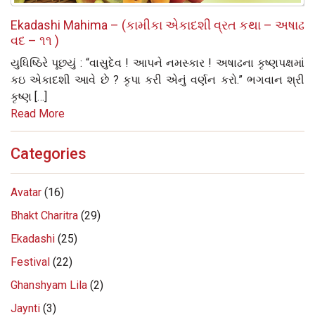
Ekadashi Mahima – (કામીકા એકાદશી વ્રત કથા – અષાઢ
વદ – ૧૧ )
યુધિષ્ઠિરે પૂછયું : “વાસુદેવ ! આપને નમસ્‍કાર ! અષાઢના કૃષ્‍ણપક્ષમાં
કઇ એકાદશી આવે છે ? કૃપા કરી એનું વર્ણન કરો.” ભગવાન શ્રી
કૃષ્‍ણ […]
Read More
Categories
Avatar
(16)
Bhakt Charitra
(29)
Ekadashi
(25)
Festival
(22)
Ghanshyam Lila
(2)
Jaynti
(3)