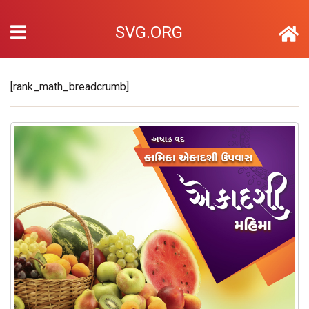
SVG.ORG
[rank_math_breadcrumb]