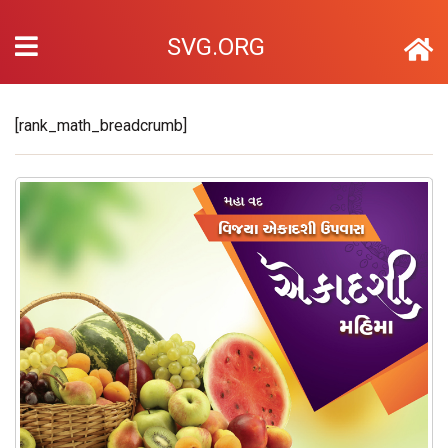
SVG.ORG
[rank_math_breadcrumb]