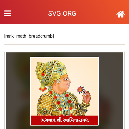
SVG.ORG
[rank_math_breadcrumb]