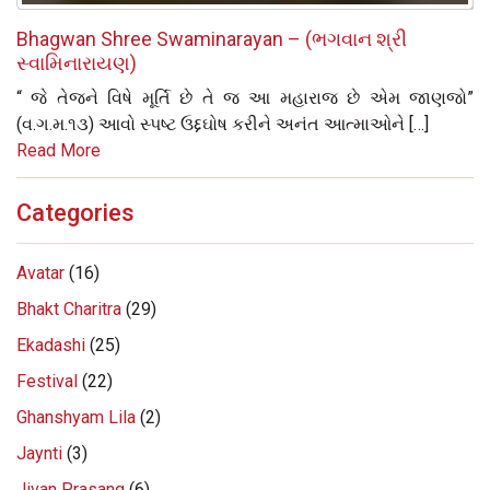
Bhagwan Shree Swaminarayan – (ભગવાન શ્રી
સ્વામિનારાયણ)
“ જે તેજને વિષે મૂર્તિ છે તે જ આ મહારાજ છે એમ જાણજો”
(વ.ગ.મ.૧૩) આવો સ્પષ્ટ ઉદ્દઘોષ કરીને અનંત આત્માઓને […]
Read More
Categories
Avatar
(16)
Bhakt Charitra
(29)
Ekadashi
(25)
Festival
(22)
Ghanshyam Lila
(2)
Jaynti
(3)
Jivan Prasang
(6)