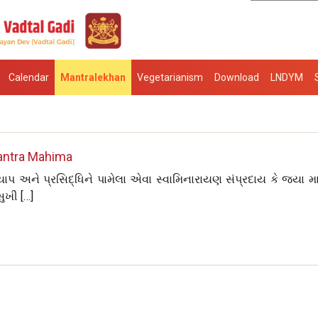
Calendar
Mantralekhan
Vegetarianism
Download
LNDYM
ntra Mahima
પ અને પ્રસિદ્ધિને પામેલા એવા સ્વામિનારાયણ સંપ્રદાય કે જ્યા મા
ુખી […]