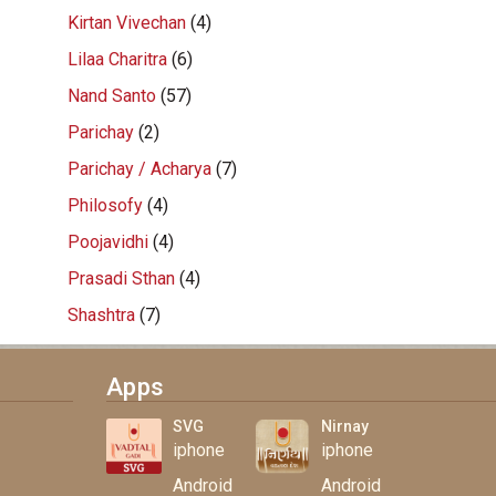
Kirtan Vivechan
(4)
Lilaa Charitra
(6)
Nand Santo
(57)
Parichay
(2)
Parichay / Acharya
(7)
Philosofy
(4)
Poojavidhi
(4)
Prasadi Sthan
(4)
Shashtra
(7)
Apps
SVG
Nirnay
iphone
iphone
Android
Android