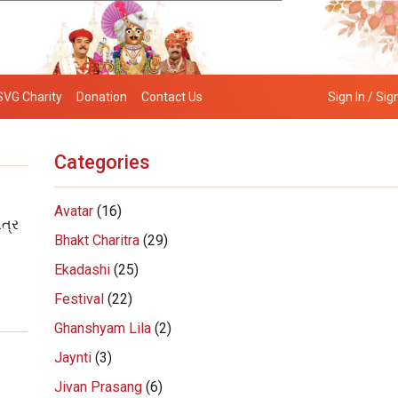
SVG Charity
Donation
Contact Us
Sign In / Sig
Categories
Avatar
(16)
ત્ર
Bhakt Charitra
(29)
Ekadashi
(25)
Festival
(22)
Ghanshyam Lila
(2)
Jaynti
(3)
Jivan Prasang
(6)