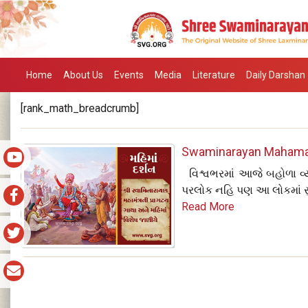
Home
About Us
Events
Media
Literature
Daily Darshan
[rank_math_breadcrumb]
Swaminarayan Mahama
વિશ્વભરમાં આજે બહોળા વ્યા
પરલોક નહિ પણ આ લોકમાં સ
Read More