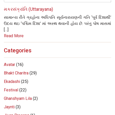
મકરસંક્રાંતિ (Uttarayana)
સામાન્ય રીતે ગ્રહોના અધિપતિ સૂર્યનારાયણની ગતિ ‘પૂર્વ દિશાથી’
ઉદય થઇ ‘પશ્ચિમ દિશા’ માં અસ્થ થવાની હોય છે. પરંતુ પોષ માસમાં
[…]
Read More
Categories
Avatar
(16)
Bhakt Charitra
(29)
Ekadashi
(25)
Festival
(22)
Ghanshyam Lila
(2)
Jaynti
(3)