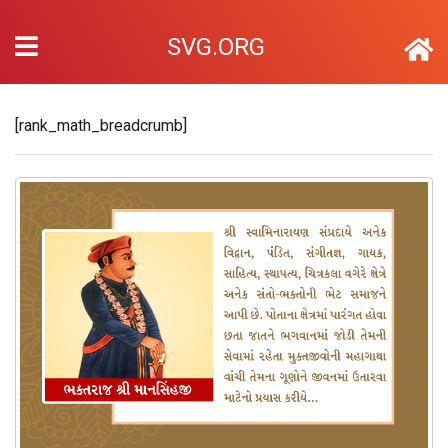
SVG.ORG
[rank_math_breadcrumb]