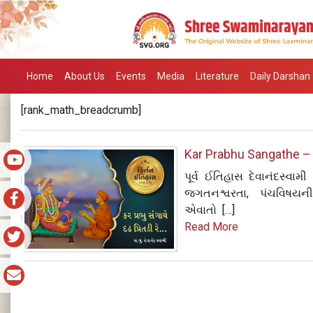
Home
About Us
Events
Media
Literature
Daily Darshan
[rank_math_breadcrumb]
Kar Prabhu Sangathe – (ક
પૂર્વ ઈતિહાસ દેવાનંદસ્વા
જગતનશ્વરતા, પંચવિષયની
એવાતો […]
Read More