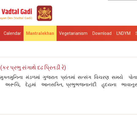
Calendar
Mantralekhan
Vegetarianism
Download
LNDYM
ર પ્રભુ સંગાથે દઢ પ્રિતડી રે)
મી મુક્તમુનિના મંડળમાં ગુજરાત પ્રાંતમાં સત્સંગ વિચરણ સમયે પોત
 અરૂચિ, દેહમાં આનસક્તિ, પ્રભુભજનાનંદી હૃદયના ભાવાનુ