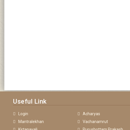
Useful Link
Login
Acharyas
Mantralekhan
Vachanamrut
Kirtanavali
Purushottam Prakash