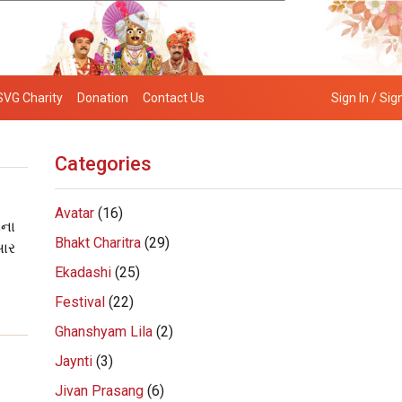
SVG Charity
Donation
Contact Us
Sign In / Sig
Categories
Avatar
(16)
ાના
Bhakt Charitra
(29)
સાર
Ekadashi
(25)
Festival
(22)
Ghanshyam Lila
(2)
Jaynti
(3)
Jivan Prasang
(6)