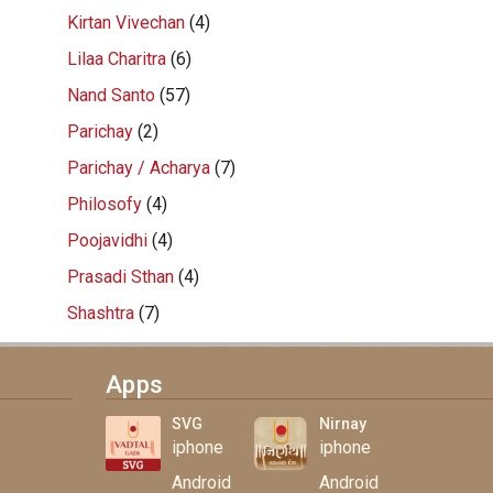
Kirtan Vivechan
(4)
Lilaa Charitra
(6)
Nand Santo
(57)
Parichay
(2)
Parichay / Acharya
(7)
Philosofy
(4)
Poojavidhi
(4)
Prasadi Sthan
(4)
Shashtra
(7)
Apps
SVG
Nirnay
iphone
iphone
Android
Android