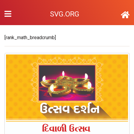
SVG.ORG
[rank_math_breadcrumb]