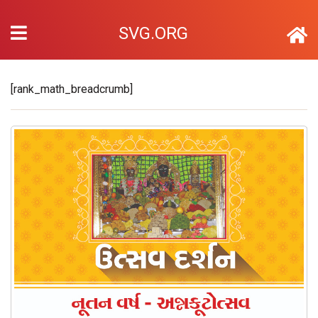
SVG.ORG
[rank_math_breadcrumb]