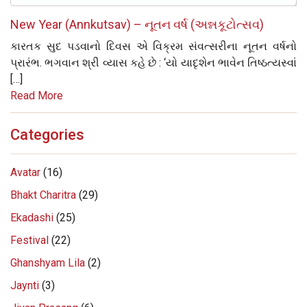
New Year (Annkutsav) – નૂતન વર્ષ (અન્નકૂટોત્સવ)
કારતક સુદ પડવાનો દિવસ એ વિક્રમ સંવત્સરીના નૂતન વર્ષનો
પ્રારંભ. ભગવાન શ્રી વ્યાસ કહે છે : ‘યો યાદૃશેન ભાવેન તિષ્ઠત્યસ્વાં
[…]
Read More
Categories
Avatar
(16)
Bhakt Charitra
(29)
Ekadashi
(25)
Festival
(22)
Ghanshyam Lila
(2)
Jaynti
(3)