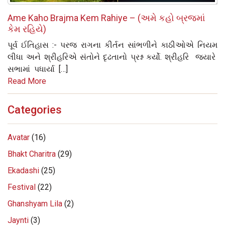
Ame Kaho Brajma Kem Rahiye – (અમે કહો બ્રજમાં
કેમ રહિયે)
પૂર્વ ઈતિહાસ :- પરજ રાગના કીર્તન સાંભળીને કાઠીઓએ નિયમ
લીધા અને શ્રીહરિએ સંતોને દૃઢતાનો પ્રશ્ન કર્યો. શ્રીહરિ જ્યારે
સભામાં પધાર્યા […]
Read More
Categories
Avatar
(16)
Bhakt Charitra
(29)
Ekadashi
(25)
Festival
(22)
Ghanshyam Lila
(2)
Jaynti
(3)