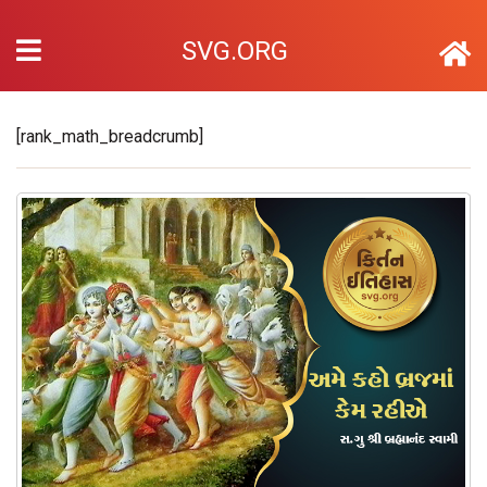
SVG.ORG
[rank_math_breadcrumb]