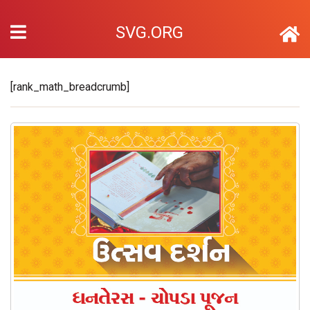
SVG.ORG
[rank_math_breadcrumb]