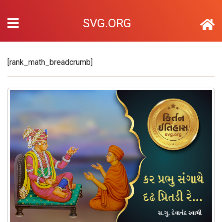
SVG.ORG
[rank_math_breadcrumb]