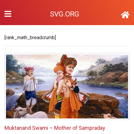
SVG.ORG
[rank_math_breadcrumb]
Muktanand Swami – Mother of Sampraday