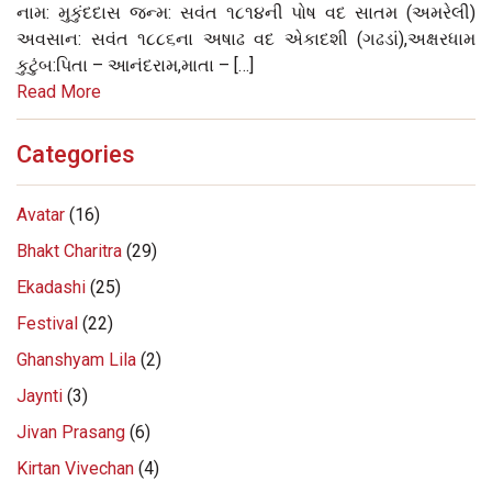
નામ: મુકુંદદાસ જન્મ: સવંત ૧૮૧૪ની પોષ વદ સાતમ (અમરેલી)
અવસાન: સવંત ૧૮૮૬ના અષાઢ વદ એકાદશી (ગઢડાં),અક્ષરધામ
કુટુંબ:પિતા – આનંદરામ,માતા – […]
Read More
Categories
Avatar
(16)
Bhakt Charitra
(29)
Ekadashi
(25)
Festival
(22)
Ghanshyam Lila
(2)
Jaynti
(3)
Jivan Prasang
(6)
Kirtan Vivechan
(4)