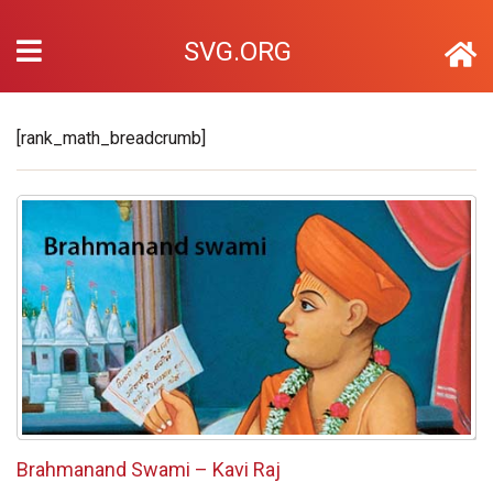
SVG.ORG
[rank_math_breadcrumb]
Brahmanand Swami – Kavi Raj