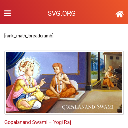
SVG.ORG
[rank_math_breadcrumb]
Gopalanand Swami – Yogi Raj