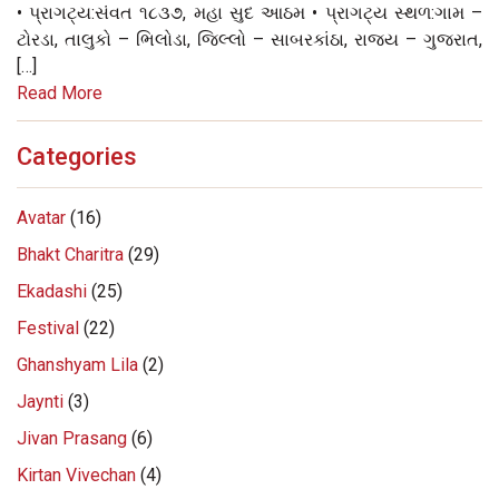
• પ્રાગટ્ય:સંવત ૧૮૩૭, મહા સુદ આઠમ • પ્રાગટ્ય સ્થળ:ગામ –
ટોરડા, તાલુકો – ભિલોડા, જિલ્લો – સાબરકાંઠા, રાજ્ય – ગુજરાત,
[…]
Read More
Categories
Avatar
(16)
Bhakt Charitra
(29)
Ekadashi
(25)
Festival
(22)
Ghanshyam Lila
(2)
Jaynti
(3)
Jivan Prasang
(6)
Kirtan Vivechan
(4)