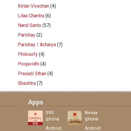
Kirtan Vivechan
(4)
Lilaa Charitra
(6)
Nand Santo
(57)
Parichay
(2)
Parichay / Acharya
(7)
Philosofy
(4)
Poojavidhi
(4)
Prasadi Sthan
(4)
Shashtra
(7)
Apps
SVG
Nirnay
iphone
iphone
Android
Android