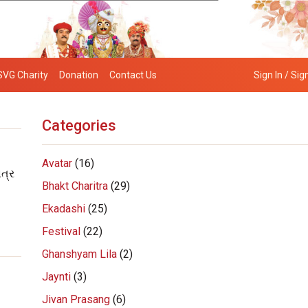
SVG Charity
Donation
Contact Us
Sign In / Sig
Categories
Avatar
(16)
ત્ર
Bhakt Charitra
(29)
Ekadashi
(25)
Festival
(22)
Ghanshyam Lila
(2)
Jaynti
(3)
Jivan Prasang
(6)