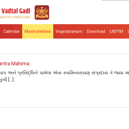
Calendar
Mantralekhan
Vegetarianism
Download
LNDYM
ntra Mahima
પ અને પ્રસિદ્ધિને પામેલા એવા સ્વામિનારાયણ સંપ્રદાય કે જ્યા મા
ુખી […]