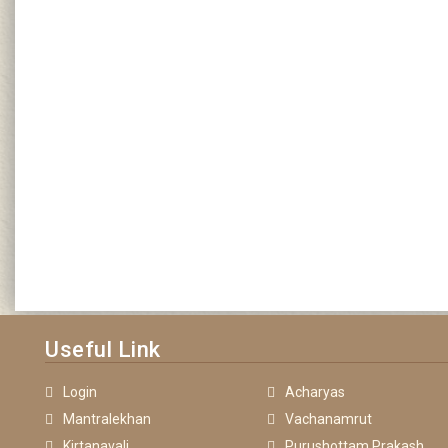
Useful Link
Login
Acharyas
Mantralekhan
Vachanamrut
Kirtanavali
Purushottam Prakash