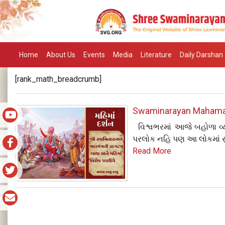
Home
About Us
Events
Media
Literature
Daily Darshan
[rank_math_breadcrumb]
Swaminarayan Mahama
વિશ્વભરમાં આજે બહોળા વ્યા
પરલોક નહિ પણ આ લોકમાં સ
Read More