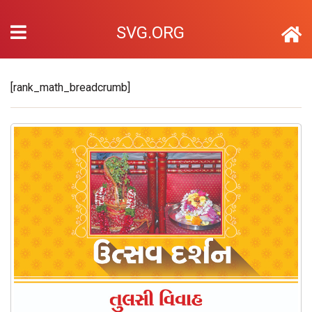
SVG.ORG
[rank_math_breadcrumb]