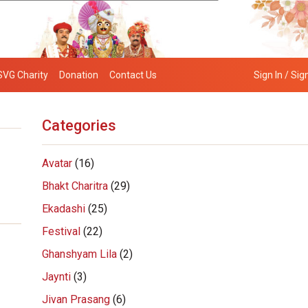
SVG Charity
Donation
Contact Us
Sign In / Sig
Categories
Avatar
(16)
Bhakt Charitra
(29)
Ekadashi
(25)
Festival
(22)
Ghanshyam Lila
(2)
Jaynti
(3)
Jivan Prasang
(6)