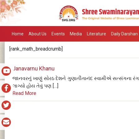
Home
About Us
Events
Media
Literature
Daily Darshan
[rank_math_breadcrumb]
Janavarnu Khanu
જાનવરનું ખાણું સોરઠ દેશને ગુણાતીતાનંદ સ્વામીએ સત્સંગના રંગથ
લાગ્યો હોય તેવું પણ […]
Read More