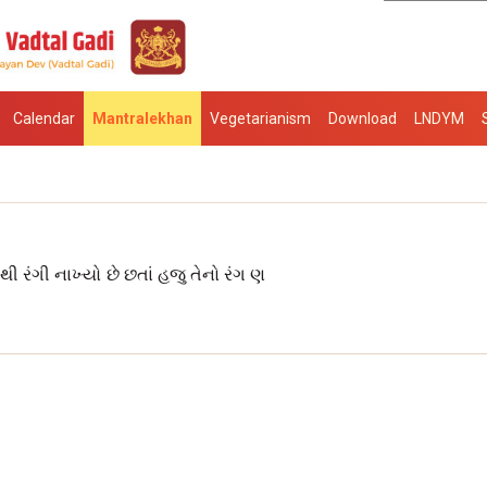
Calendar
Mantralekhan
Vegetarianism
Download
LNDYM
ી રંગી નાખ્યો છે છતાં હજુ તેનો રંગ ણ