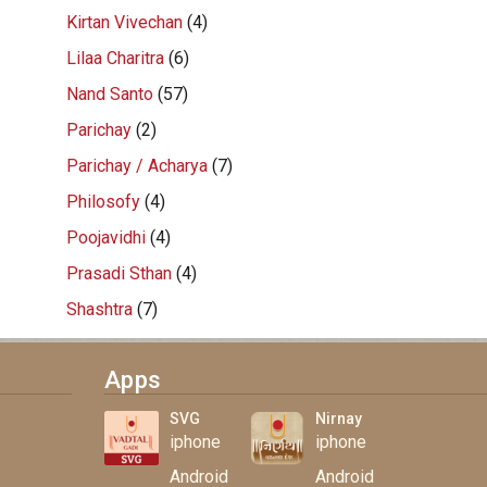
Kirtan Vivechan
(4)
Lilaa Charitra
(6)
Nand Santo
(57)
Parichay
(2)
Parichay / Acharya
(7)
Philosofy
(4)
Poojavidhi
(4)
Prasadi Sthan
(4)
Shashtra
(7)
Apps
SVG
Nirnay
iphone
iphone
Android
Android