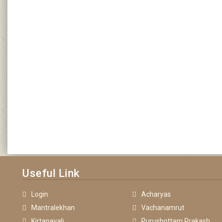
Useful Link
Login
Acharyas
Mantralekhan
Vachanamrut
Kirtanavali
Purushottam Prakash