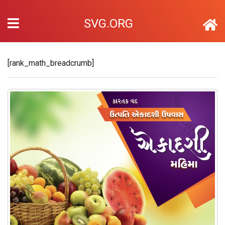
SVG.ORG
[rank_math_breadcrumb]