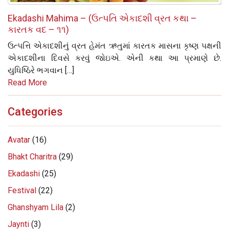
Ekadashi Mahima – (ઉત્પતિ એકાદશી વ્રત કથા –
કારતક વદ – ૧૧)
ઉત્‍પત્તિ એકાદશીનું વ્રત હેમંત ઋતુમાં કારતક માસના કૃષ્‍ણ પક્ષની
એકાદશીના દિવસે કરવું જોઇએ. એની કથા આ પ્રમાણે છે.
યુધિષ્ઠિરે ભગવાન […]
Read More
Categories
Avatar
(16)
Bhakt Charitra
(29)
Ekadashi
(25)
Festival
(22)
Ghanshyam Lila
(2)
Jaynti
(3)