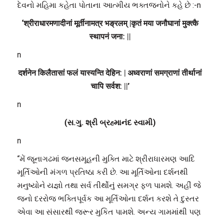
દેવનો મહિમા કહેતા પોતાના આત્મીય ભક્તજનોને કહે છે :-n
‘श्रीराधारमणादीनां मूर्तीनामत्र भङ्रलम् |कृतं मया जनौघानां मुक्त्कै
स्थापनं जना: ||
n
दर्शनेन किलैतासां फलं यास्यन्ति देहिन: | अध्वराणां समग्राणां तीर्थानां
चापि सर्वश: ||’
n
(સ.ગુ. શ્રી બ્રહ્માનંદ સ્વામી)
n
“મેં જૂનાગઢમાં જનસમૂહની મુક્તિ માટે શ્રીરાધારમણ આદિ
મૂર્તિઓની મંગળ પ્રતિષ્ઠા કરી છે. આ મૂર્તિઓના દર્શનથી
મનુષ્યોને યજ્ઞો તથા સર્વ તીર્થોનું સમગ્ર ફળ પામશે. અહીં જે
જનો દરરોજ ભક્તિપૂર્વક આ મૂર્તિઓના દર્શન કરશે તે દુસ્તર
એવા આ સંસારથી જરૂર મુકિત પામશે. અન્ય ગામમાંથી પણ