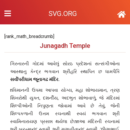
SVG.ORG
[rank_math_breadcrumb]
Junagadh Temple
ગિરનારની ગોદમાં આવેલું સોરઠ પ્રદેશનાં સત્સંગીઓના
આસ્થાનુ કેન્દ્ર ભગવાન શ્રીહરિ સ્થાપિત છ ધામપૈકિ
સર્વોપરીધામ જૂનાગઢ મંદિર.
nવિમાનની ઉપમા આપવા યોગ્ય, મહા શોભાયમાન, ત્રણ
શિખરોથી યુક્ત, દશર્નીય, અદભુત શોભાવાળું, જે મંદિરમાં
શિલ્પીઓની નિપુણતા જોવામાં આવે છે તેવું, જેની
શિલ્પકળાની ઉત્તમ રચનાથી સ્વયં ભગવાન શ્રી
સ્વામિનારાયણ પ્રસન્ન થયેલા છે.nnઆ મંદિરની રચનામાં
શ્રી બ્રહ્માનંદ સ્વામી, શ્રી ગુણાતીતાનંદ સ્વામી, ઝીણાભાઈ,