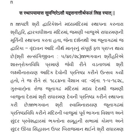
n
स स्थापयामास सुमन्दिरेऽसौ यद्र्सनात्तीर्थफलं त्विह स्यात् ||
n nnપછી શ્રી દ્વારિકેશને મધ્યમંદિરમાં સ્થાપના કરનારા
શ્રીહરિ, દ્વારકાધીશના મંદિરમાં, જમણી બાજુએ રાધારમણની
મૂર્તિની સ્થાપના કરતા હતા, જેના દર્શનથી આ જૂનાગઢમાં જ
દ્વારિકા – વૃંદાવન આદિ તીર્થ માત્રનું સંપૂર્ણ ફલ પ્રાપ્ત થાય
છે.(શ્રી સત્સંગિજીવન : ૫/૪૯/૨૮)nnભગવાન શ્રીહરિએ
શાસ્ત્રોક્તવિધિ પ્રમાણે જેવી રીતે વડતાલમાં શ્રી
લક્ષ્મીનારાયણ આદિક દેવોની પ્રતિષ્ઠા કરીને ઉત્સવ કર્યો
હતો, તે જ રીતે સં. ૧૮૮૪ના વૈશાખ વદ -૨(તા. ૧-૫-૧૮૨૮,
ગુરુવાર)ના રોજ જૂનાગઢ મંદિરમાં મધ્ય દેરાથી જમણી
બાજુના દેરામાં શ્રી રાધારમણ દેવની પ્રતિષ્ઠા કરીને સ્થાપના
કરી છે.nnભગવાન શ્રી સ્વામિનારાયણ જૂનાગઢમાં
પ્રતિષ્ઠાવિધિ કરીને મંદિરની બાજુમાં પૂર્વ ભાગના વિશાળ અને
સુંદર પ્રવેશદ્વારમાં ભક્તોના સમૂહની સભામાં કોમળ અને
સુંદર ઊંચા સિંહાસન ઉપર બિરાજમાન થઈને શ્રી રાધારમણ