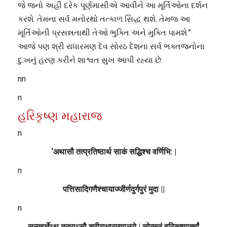
જે જનો અહીં દરેક પૂર્ણમાસીએ આવીને આ મૂર્તિઓના દર્શન
કરશે. તેમના સર્વ મનોરથો તત્કાળ સિદ્ધ થશે. તેમજ આ
મૂર્તિઓની પ્રસન્નતાથી તેઓ ભુક્તિ અને મુક્તિ પામશે.”
આજે પણ શ્રી રાધારમણ દેવ સોરઠ દેશના સર્વ ભક્તજનોના
દુ:ખનું હરણ કરીને શાશ્વત સુખ આપી રહ્યા છે.
nn
n
હરિકૃષ્ણ મહારાજ
n
‘अथासौ तत्प्रतिष्ठार्थ साकं सद्धिश्च वर्णिभि: |
n
पत्तिसादिगणैश्चायाज्जीर्णदुर्गपुरं मुदा ||
n
सन्मुहुर्त्तेऽथ तत्राऽसौ श्रीराधारमणालये | सोत्सवं हरिकृष्णार्च्चां