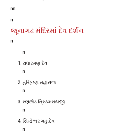
nn
n
જૂનાગઢ મંદિરમાં દેવ દર્શન
n
n
રાધારમણ દેવ
n
હરિકૃષ્ણ મહારાજ
n
રણછોડ ત્રિકમરાયજી
n
સિદ્ધેશ્વર મહાદેવ
n