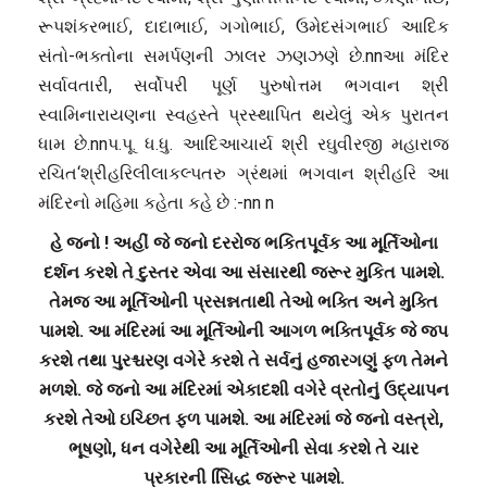
રૂપશંકરભાઈ, દાદાભાઈ, ગગોભાઈ, ઉમેદસંગભાઈ આદિક
સંતો-ભક્તોના સમર્પણની ઝાલર ઝણઝણે છે.nnઆ મંદિર
સર્વાવતારી, સર્વોપરી પૂર્ણ પુરુષોત્તમ ભગવાન શ્રી
સ્વામિનારાયણના સ્વહસ્તે પ્રસ્થાપિત થયેલું એક પુરાતન
ધામ છે.nnપ.પૂ. ધ.ધુ. આદિઆચાર્ય શ્રી રઘુવીરજી મહારાજ
રચિત‘શ્રીહરિલીલાકલ્પતરુ ગ્રંથમાં ભગવાન શ્રીહરિ આ
મંદિરનો મહિમા કહેતા કહે છે :-nn n
હે જનો ! અહીં જે જનો દરરોજ ભકિતપૂર્વક આ મૂર્તિઓના
દર્શન કરશે તે દુસ્તર એવા આ સંસારથી જરૂર મુકિત પામશે.
તેમજ આ મૂર્તિઓની પ્રસન્નતાથી તેઓ ભક્તિ અને મુક્તિ
પામશે. આ મંદિરમાં આ મૂર્તિઓની આગળ ભક્તિપૂર્વક જે જપ
કરશે તથા પુરશ્ચરણ વગેરે કરશે તે સર્વનું હજારગણું ફળ તેમને
મળશે. જે જનો આ મંદિરમાં એકાદશી વગેરે વ્રતોનું ઉદ્યાપન
કરશે તેઓ ઇચ્છિત ફળ પામશે. આ મંદિરમાં જે જનો વસ્ત્રો,
ભૂષણો, ધન વગેરેથી આ મૂર્તિઓની સેવા કરશે તે ચાર
પ્રકારની સિિદ્ધ જરૂર પામશે.