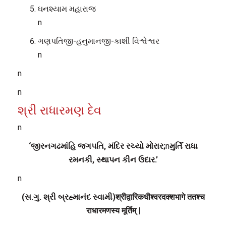
ઘનશ્યામ મહારાજ
n
ગણપતિજી-હનુમાનજી-કાશી વિશ્વેશ્વર
n
n
n
શ્રી રાધારમણ દેવ
n
‘જીરનગઢમાંહિ જગપતિ, મંદિર રચ્યો મોરાર;
n
મુર્તિ રાધા
રમનકી, સ્થાપન કીન ઉદાર.’
n
(સ.ગુ. શ્રી બ્રહ્માનંદ સ્વામી)श्रीद्वारिकधीश्वरदक्शभागे ततश्च
राधारमणस्य मूर्तिम् |