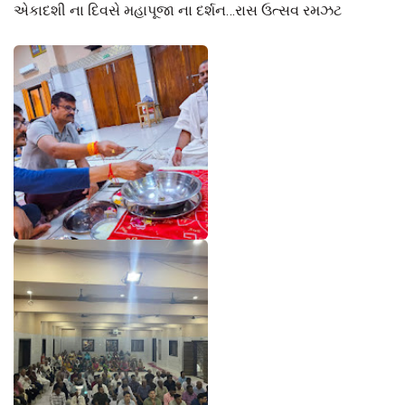
એકાદશી ના દિવસે મહાપૂજા ના દર્શન…રાસ ઉત્સવ રમઝટ