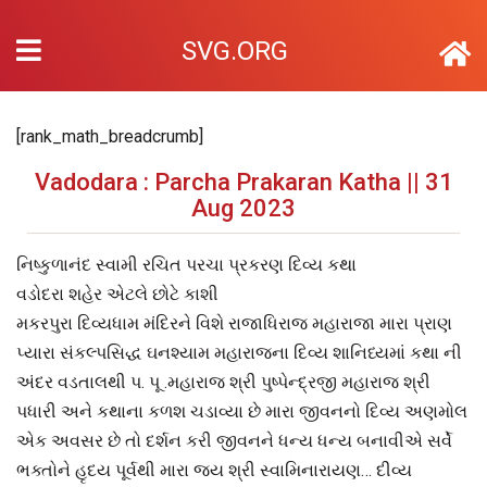
SVG.ORG
[rank_math_breadcrumb]
Vadodara : Parcha Prakaran Katha || 31
Aug 2023
નિષ્કુળાનંદ સ્વામી રચિત પરચા પ્રકરણ દિવ્ય કથા
વડોદરા શહેર એટલે છોટે કાશી
મકરપુરા દિવ્યધામ મંદિરને વિશે રાજાધિરાજ મહારાજા મારા પ્રાણ
પ્યારા સંકલ્પસિદ્ધ ઘનશ્યામ મહારાજના દિવ્ય શાનિધ્યમાં કથા ની
અંદર વડતાલથી પ. પૂ .મહારાજ શ્રી પુષ્પેન્દ્રજી મહારાજ શ્રી
પધારી અને કથાના કળશ ચડાવ્યા છે મારા જીવનનો દિવ્ય અણમોલ
એક અવસર છે તો દર્શન કરી જીવનને ધન્ય ધન્ય બનાવીએ સર્વે
ભક્તોને હૃદય પૂર્વથી મારા જય શ્રી સ્વામિનારાયણ… દીવ્ય