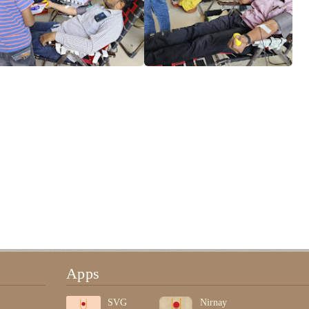
Apps
SVG
Nirnay