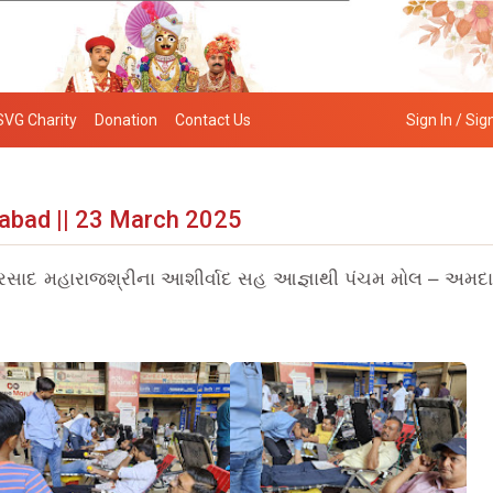
SVG Charity
Donation
Contact Us
Sign In / Sig
abad || 23 March 2025
્રપ્રસાદ મહારાજશ્રીના આશીર્વાદ સહ આજ્ઞાથી પંચમ મોલ – અમદાવ