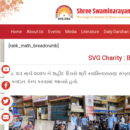
Home
About Us
Events
Media
Literature
Daily Darshan
[rank_math_breadcrumb]
SVG Charity :
તા. ૨૩ માર્ચ ૨૦૨૫ ને શહીદ દિવસે શ્રી સ્વામિનારાયણ સંપ
રક્તદાન કેમ્પ કરવામાં આવ્યો હતો.