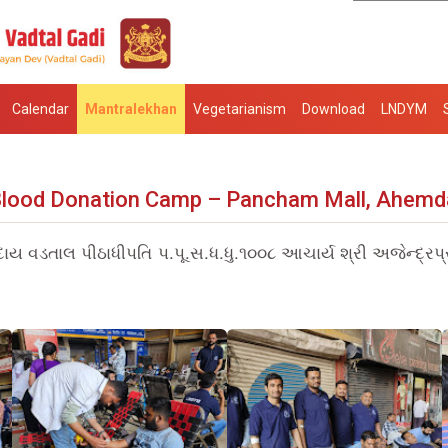
Calendar
Mantralekhan
Vegetarianism
Download
LNDYM
 Blood Donation Camp – Pancham Mall, Ahemd
્રદાય વડતાલ પીઠાધીપતિ પ.પૂ.સ.ધ.ધુ.૧૦૦૮ આચાર્ય શ્રી અજેન્દ