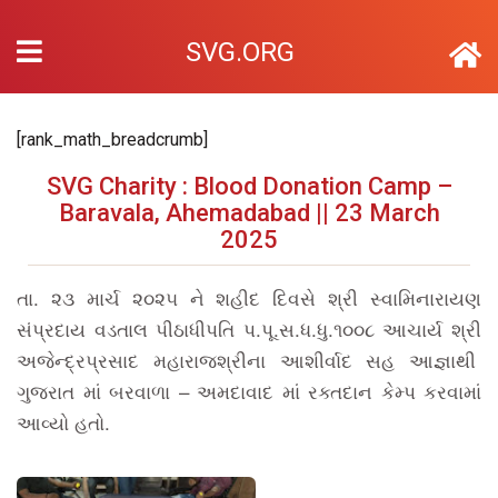
SVG.ORG
[rank_math_breadcrumb]
SVG Charity : Blood Donation Camp –
Baravala, Ahemadabad || 23 March
2025
તા. ૨૩ માર્ચ ૨૦૨૫ ને શહીદ દિવસે શ્રી સ્વામિનારાયણ
સંપ્રદાય વડતાલ પીઠાધીપતિ પ.પૂ.સ.ધ.ધુ.૧૦૦૮ આચાર્ય શ્રી
અજેન્દ્રપ્રસાદ મહારાજશ્રીના આશીર્વાદ સહ આજ્ઞાથી
ગુજરાત માં બરવાળા – અમદાવાદ માં રક્તદાન કેમ્પ કરવામાં
આવ્યો હતો.