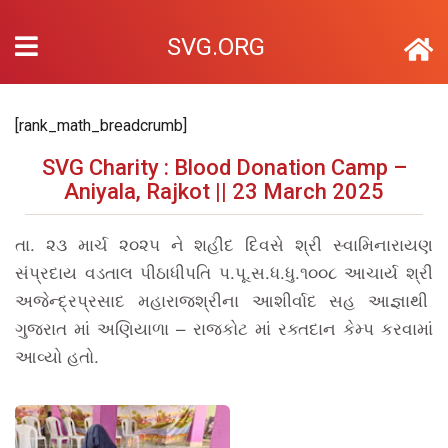
SVG.ORG
[rank_math_breadcrumb]
SVG Charity : Blood Donation Camp –
Aniyala, Rajkot || 23 March 2025
તા. ૨૩ માર્ચ ૨૦૨૫ ને શહીદ દિવસે શ્રી સ્વામિનારાયણ
સંપ્રદાય વડતાલ પીઠાધીપતિ પ.પૂ.સ.ધ.ધુ.૧૦૦૮ આચાર્ય શ્રી
અજેન્દ્રપ્રસાદ મહારાજશ્રીના આશીર્વાદ સહ આજ્ઞાથી
ગુજરાત માં અણિયાળા – રાજકોટ માં રક્તદાન કેમ્પ કરવામાં
આવ્યો હતો.