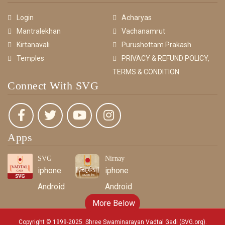
Login
Acharyas
Mantralekhan
Vachanamrut
Kirtanavali
Purushottam Prakash
Temples
PRIVACY & REFUND POLICY,
TERMS & CONDITION
Connect With SVG
Apps
SVG
Nirnay
iphone
iphone
Android
Android
More Below
Copyright © 1999-2025. Shree Swaminarayan Vadtal Gadi (SVG.org)
.