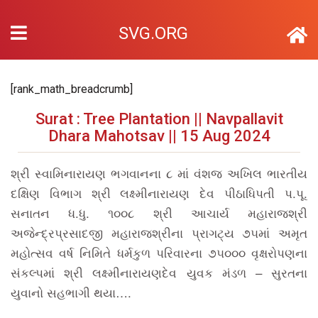
SVG.ORG
[rank_math_breadcrumb]
Surat : Tree Plantation || Navpallavit
Dhara Mahotsav || 15 Aug 2024
શ્રી સ્વામિનારાયણ ભગવાનના ૮ માં વંશજ અખિલ ભારતીય
દક્ષિણ વિભાગ શ્રી લક્ષ્મીનારાયણ દેવ પીઠાધિપતી પ.પૂ.
સનાતન ધ.ધુ. ૧૦૦૮ શ્રી આચાર્ય મહારાજશ્રી
અજેન્દ્રપ્રસાદજી મહારાજશ્રીના પ્રાગટ્ય ૭૫માં અમૃત
મહોત્સવ વર્ષ નિમિતે ધર્મકુળ પરિવારના ૭૫૦૦૦ વૃક્ષરોપણના
સંકલ્પમાં શ્રી લક્ષ્મીનારાયણદેવ યુવક મંડળ – સુરતના
યુવાનો સહભાગી થયા….