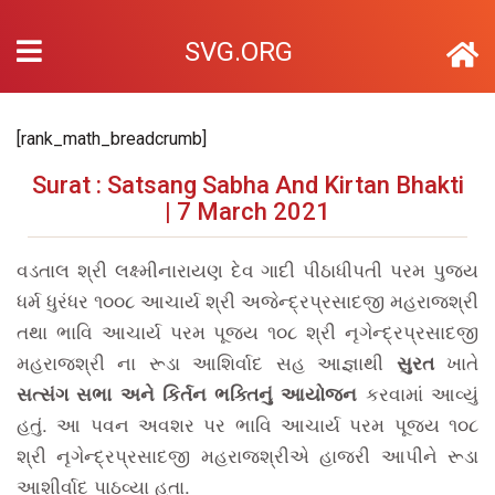
SVG.ORG
[rank_math_breadcrumb]
Surat : Satsang Sabha And Kirtan Bhakti
| 7 March 2021
વડતાલ શ્રી લક્ષ્મીનારાયણ દેવ ગાદી પીઠાધીપતી પરમ પુજ્ય
ધર્મ ધુરંધર ૧૦૦૮ આચાર્ય શ્રી અજેન્દ્રપ્રસાદજી મહરાજશ્રી
તથા ભાવિ આચાર્ય પરમ પૂજ્ય ૧૦૮ શ્રી નૃગેન્દ્રપ્રસાદજી
મહરાજશ્રી ના રૂડા આશિર્વાદ સહ આજ્ઞાથી
ખાતે
સુરત
કરવામાં આવ્યું
સત્સંગ સભા અને કિર્તન ભક્તિનું આયોજન
હતું. આ પવન અવશર પર ભાવિ આચાર્ય પરમ પૂજ્ય ૧૦૮
શ્રી નૃગેન્દ્રપ્રસાદજી મહરાજશ્રીએ હાજરી આપીને રૂડા
આશીર્વાદ પાઠવ્યા હતા.