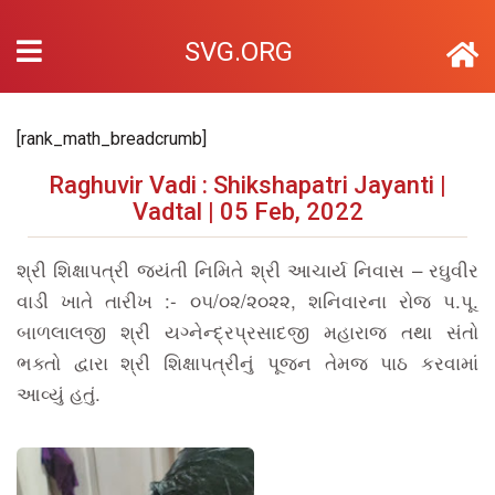
SVG.ORG
[rank_math_breadcrumb]
Raghuvir Vadi : Shikshapatri Jayanti |
Vadtal | 05 Feb, 2022
શ્રી શિક્ષાપત્રી જયંતી નિમિતે શ્રી આચાર્ય નિવાસ – રઘુવીર
વાડી ખાતે તારીખ :- ૦૫/૦૨/૨૦૨૨, શનિવારના રોજ પ.પૂ.
બાળલાલજી શ્રી યગ્નેન્દ્રપ્રસાદજી મહારાજ તથા સંતો
ભક્તો દ્વારા શ્રી શિક્ષાપત્રીનું પૂજન તેમજ પાઠ કરવામાં
આવ્યું હતું.