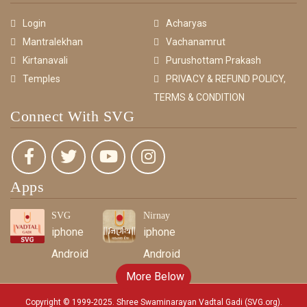
Login
Acharyas
Mantralekhan
Vachanamrut
Kirtanavali
Purushottam Prakash
Temples
PRIVACY & REFUND POLICY,
TERMS & CONDITION
Connect With SVG
Apps
SVG
Nirnay
iphone
iphone
Android
Android
More Below
Copyright © 1999-2025. Shree Swaminarayan Vadtal Gadi (SVG.org)
.